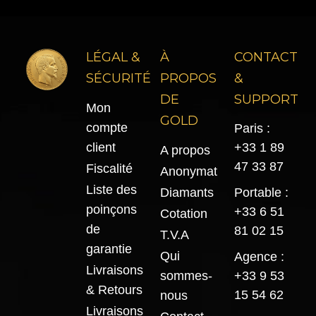
LÉGAL &
À
CONTACT
SÉCURITÉ
PROPOS
&
DE
SUPPORT
Mon
GOLD
compte
Paris :
client
+33 1 89
A propos
47 33 87
Fiscalité
Anonymat
Liste des
Diamants
Portable :
poinçons
+33 6 51
Cotation
de
81 02 15
T.V.A
garantie
Qui
Agence :
Livraisons
sommes-
+33 9 53
& Retours
15 54 62
nous
Livraisons