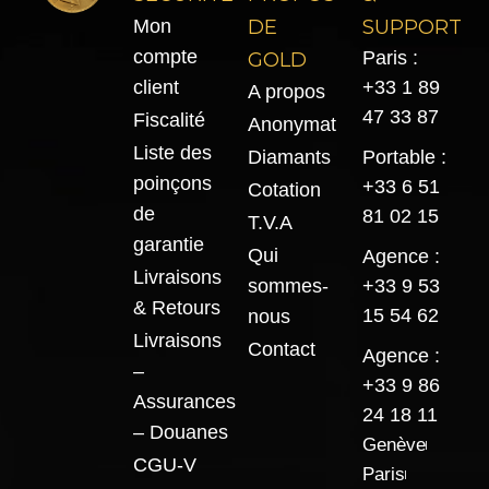
Mon
DE
SUPPORT
compte
Paris :
GOLD
client
+33 1 89
A propos
47 33 87
Fiscalité
Anonymat
Liste des
Diamants
Portable :
poinçons
+33 6 51
Cotation
de
81 02 15
T.V.A
garantie
Qui
Agence :
Livraisons
sommes-
+33 9 53
& Retours
15 54 62
nous
Livraisons
Contact
Agence :
–
+33 9 86
Assurances
24 18 11
– Douanes
Genève
CGU-V
Paris