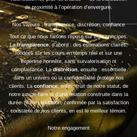
de proximité à l’opération d’envergure.
Nos valeurs : transparence, discrétion, confiance
Tout ce que nous faisons repose sur trois principes.
La
transparence
, d’abord : des estimations claires,
fondées sur les cours en temps réel et sur une
expertise honnête, sans survalorisation ni
complaisance. La
discrétion
, ensuite : essentielle
dans un univers où la confidentialité protège nos
clients. La
confiance
, enfin : fruit de notre statut, de
notre savoir-faire et d’une relation construite dans la
durée. Notre réputation, confirmée par la satisfaction
constante de nos clients, en est le meilleur témoin.
Notre engagement