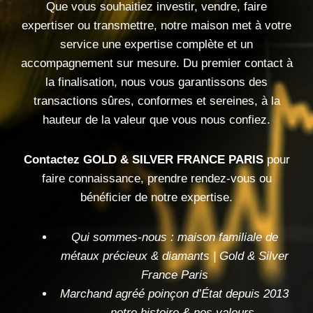
Que vous souhaitiez investir, vendre, faire
expertiser ou transmettre, notre maison met à votre
service une expertise complète et un
accompagnement sur mesure. Du premier contact à
la finalisation, nous vous garantissons des
transactions sûres, conformes et sereines, à la
hauteur de la valeur que vous nous confiez.
Contactez GOLD & SILVER FRANCE PARIS
pour
faire connaissance, prendre rendez-vous ou
bénéficier de notre expertise.
Qui sommes-nous : maison familiale de
métaux précieux & diamants | Gold & Silver
France Paris
Marchand agréé poinçon d’État depuis 2013
— notre histoire & nos valeurs