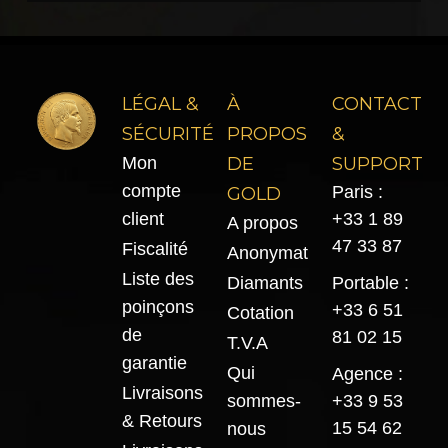
LÉGAL &
À
CONTACT
SÉCURITÉ
PROPOS
&
Mon
DE
SUPPORT
compte
Paris :
GOLD
client
+33 1 89
A propos
47 33 87
Fiscalité
Anonymat
Liste des
Diamants
Portable :
poinçons
+33 6 51
Cotation
de
81 02 15
T.V.A
garantie
Qui
Agence :
Livraisons
sommes-
+33 9 53
& Retours
15 54 62
nous