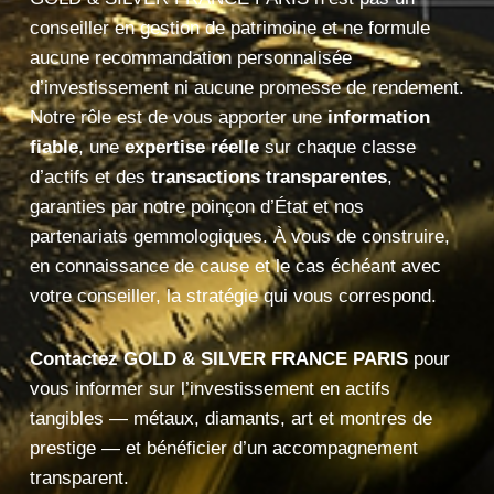
conseiller en gestion de patrimoine et ne formule
aucune recommandation personnalisée
d’investissement ni aucune promesse de rendement.
Notre rôle est de vous apporter une
information
fiable
, une
expertise réelle
sur chaque classe
d’actifs et des
transactions transparentes
,
garanties par notre poinçon d’État et nos
partenariats gemmologiques. À vous de construire,
en connaissance de cause et le cas échéant avec
votre conseiller, la stratégie qui vous correspond.
Contactez GOLD & SILVER FRANCE PARIS
pour
vous informer sur l’investissement en actifs
tangibles — métaux, diamants, art et montres de
prestige — et bénéficier d’un accompagnement
transparent.