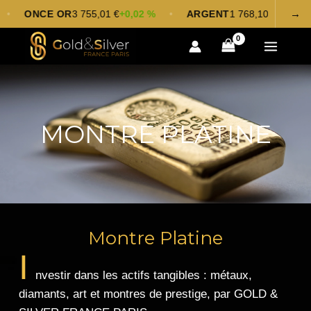
Aller
→
ONCE OR
3 755,01 €
+0,02 %
•
ARGENT
1 768,10 €
+0,30 %
•
au
contenu
MONTRE PLATINE
Montre Platine
I
nvestir dans les actifs tangibles : métaux,
diamants, art et montres de prestige, par GOLD &