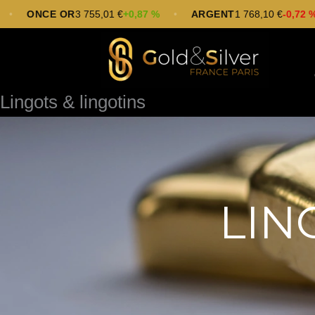
Aller
NCE OR
3 755,01 €
+0,87 %
•
ARGENT
1 768,10 €
-0,72 %
•
au
contenu
Lingots & lingotins
LIN