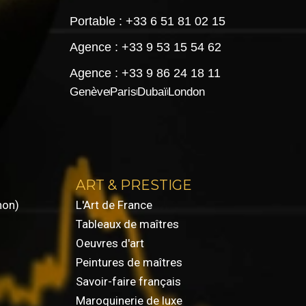
Portable : +33 6 51 81 02 15
Agence : +33 9 53 15 54 62
Agence : +33 9 86 24 18 11
Genève
Paris
Dubaï
London
ART & PRESTIGE
non)
L'Art de France
Tableaux de maîtres
Oeuvres d'art
Peintures de maîtres
Savoir-faire français
Maroquinerie de luxe