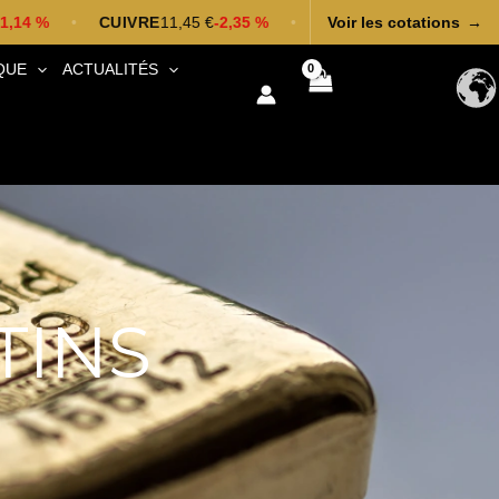
•
CUIVRE
11,45 €
-2,35 %
•
Voir les cotations
→
Cours mis à jour 08/08 à 10h00
QUE
ACTUALITÉS
TINS