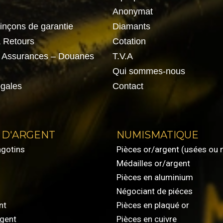
Anonymat
oinçons de garantie
Diamants
& Retours
Cotation
– Assurances – Douanes
T.V.A
Qui sommes-nous
gales
Contact
 D'ARGENT
NUMISMATIQUE
ngotins
Pièces or/argent (usées ou 
Médailles or/argent
Pièces en aluminium
Négociant de piéces
nt
Pièces en plaqué or
rgent
Pièces en cuivre