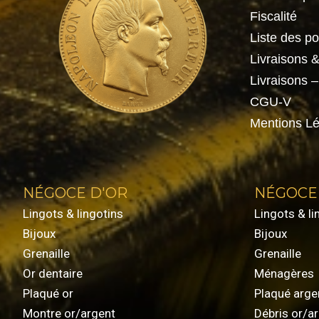
Fiscalité
Liste des p
Livraisons 
Livraisons 
CGU-V
Mentions Lé
NÉGOCE D'OR
NÉGOCE
Lingots & lingotins
Lingots & li
Bijoux
Bijoux
Grenaille
Grenaille
Or dentaire
Ménagères
Plaqué or
Plaqué arge
Montre or/argent
Débris or/a