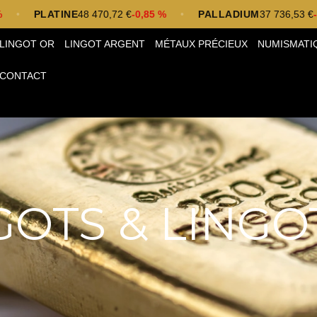
PLATINE
48 470,72 €
-0,85 %
•
PALLADIUM
37 736,53 €
-1,14 %
LINGOT OR
LINGOT ARGENT
MÉTAUX PRÉCIEUX
NUMISMATI
CONTACT
GOTS & LINGO