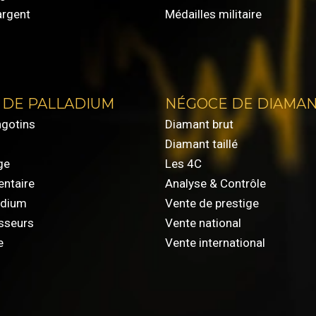
argent
Médailles militaire
 DE PALLADIUM
NÉGOCE DE DIAMA
ngotins
Diamant brut
Diamant taillé
ge
Les 4C
entaire
Analyse & Contrôle
adium
Vente de prestige
isseurs
Vente national
e
Vente international