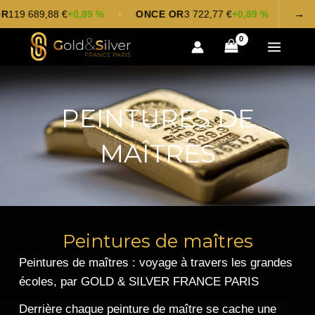
Aller
→
9 689,88 €
+0,89 %
•
ONCE OR
3 722,77 €
+0,89 %
•
ARGEN
au
contenu
PEINTURES DE
MAÎTRES
Peintures de maîtres
Peintures de maîtres : voyage à travers les grandes
écoles, par GOLD & SILVER FRANCE PARIS
Derrière chaque
peinture de maître se cache une