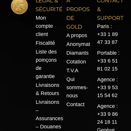
LÉGAL &
À
CONTACT
SÉCURITÉ
PROPOS
&
Mon
DE
SUPPORT
compte
Paris :
GOLD
client
+33 1 89
A propos
47 33 87
Fiscalité
Anonymat
Liste des
Diamants
Portable :
poinçons
+33 6 51
Cotation
de
81 02 15
T.V.A
garantie
Qui
Agence :
Livraisons
sommes-
+33 9 53
& Retours
15 54 62
nous
Livraisons
Contact
Agence :
–
+33 9 86
Assurances
24 18 11
– Douanes
Genève