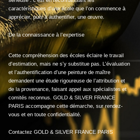
sérieuse : c’est en
reconnaissant les
caractéristiques d’une école que l’on
commence à
apprécier, puis à
authentifier, une œuvre.
De la connaissance à l’expertise
Cet
te compréhension des écoles éclaire le
travail
d’estimation, mais ne
s’y substitue pas.
L’évaluation
et l’authentification
d’une peinture de maître
demandent une étude rigoureuse
de l’attribution et
de
la provenance, faisant
appel aux spécialistes et
comités reconnus. GOLD &
SILVER FRANCE
PARIS
accompagne cette démarche, sur
rendez-
vous et en toute
confidentialité.
Contactez GOLD & SILVER FRANCE PARIS