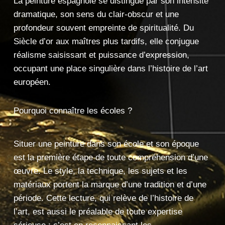
La peinture
espagnole se distingue par son
intensité
dramatique, son sens
du clair-obscur et une
profondeur souvent empreinte de
spiritualité. Du
Siècle d’or aux
maîtres plus tardifs, elle
conjugue
réalisme saisissant
et puissance
d’expression,
occupant une place
singulière dans l’histoire de
l’art
européen.
Pourquoi connaître les écoles ?
Situ
er une peinture dans son école et
son époque
est la première
étape de toute
compréhension d’une
œuvre. Le style,
la technique, les
sujets et les
matériaux
portent la marque d’une
tradition et d’une
période.
Cette lecture, qui relève de
l’histoire de
l’art, est aussi
le préalable de toute
expertise