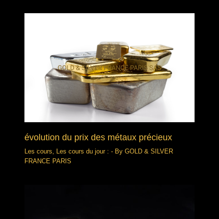
évolution du prix des métaux précieux
Les cours
,
Les cours du jour :
- By
GOLD & SILVER
FRANCE PARIS