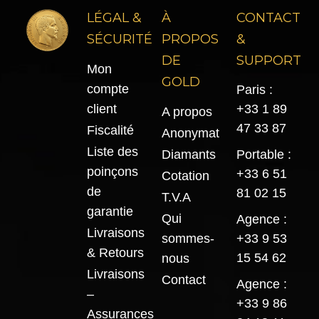
LÉGAL &
À
CONTACT
SÉCURITÉ
PROPOS
&
DE
SUPPORT
Mon
GOLD
compte
Paris :
client
+33 1 89
A propos
47 33 87
Fiscalité
Anonymat
Liste des
Diamants
Portable :
poinçons
+33 6 51
Cotation
de
81 02 15
T.V.A
garantie
Qui
Agence :
Livraisons
sommes-
+33 9 53
& Retours
15 54 62
nous
Livraisons
Contact
Agence :
–
+33 9 86
Assurances