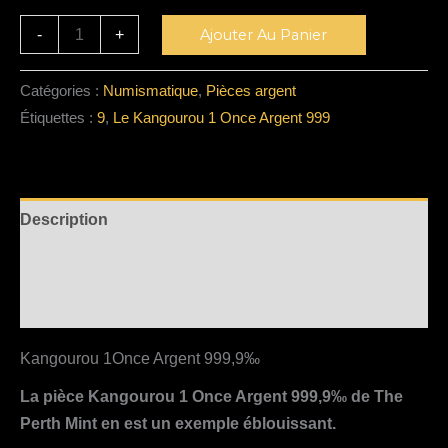
Alternative:
-
+
Ajouter Au Panier
Catégories :
Numismatique
,
Pièces argent
Étiquettes :
9
,
Le Kangourou 1 Once Argent 999
Description
Informations complémentaires
Avis (0)
Kangourou 1Once Argent 999,9‰
La pièce Kangourou 1 Once Argent 999,9‰ de The
Perth Mint en est un exemple éblouissant.