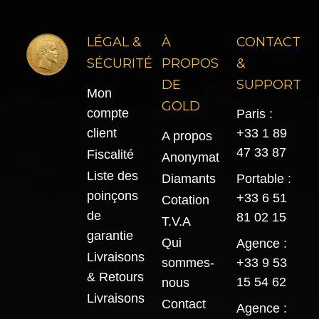
LÉGAL &
À
CONTACT
SÉCURITÉ
PROPOS
&
DE
SUPPORT
Mon
GOLD
compte
Paris :
client
+33 1 89
A propos
47 33 87
Fiscalité
Anonymat
Liste des
Diamants
Portable :
poinçons
+33 6 51
Cotation
de
81 02 15
T.V.A
garantie
Qui
Agence :
Livraisons
sommes-
+33 9 53
& Retours
15 54 62
nous
Livraisons
Contact
Agence :
–