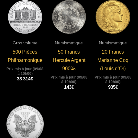
Gros volume
Numismatique
Numismatique
500 Pièces
50 Francs
20 Francs
Philharmonique
Hercule Argent
Marianne Coq
900‰
(Louis d’Or)
Prix mis à jour (09/08
à 10h00)
Prix mis à jour (09/08
Prix mis à jour (09/08
33 314
€
à 10h00)
à 10h00)
143
€
935
€