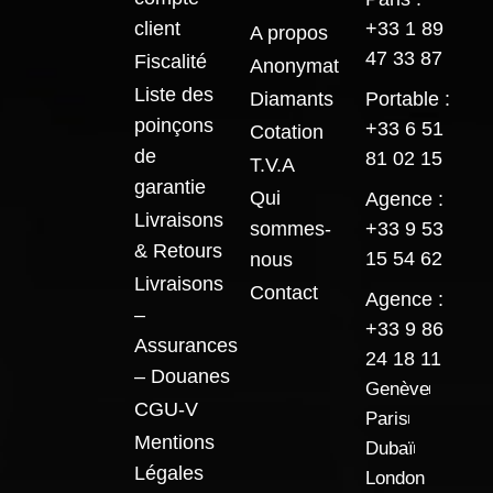
client
+33 1 89
A propos
47 33 87
Fiscalité
Anonymat
Liste des
Diamants
Portable :
poinçons
+33 6 51
Cotation
de
81 02 15
T.V.A
garantie
Qui
Agence :
Livraisons
sommes-
+33 9 53
& Retours
15 54 62
nous
Livraisons
Contact
Agence :
–
+33 9 86
Assurances
24 18 11
– Douanes
Genève
CGU-V
Paris
Mentions
Dubaï
Légales
London