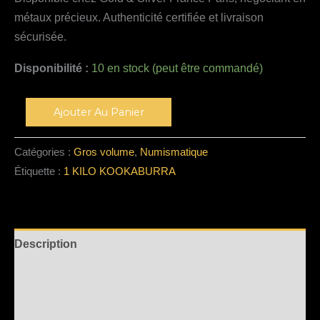
métaux précieux. Authenticité certifiée et livraison
sécurisée.
Disponibilité :
10 en stock (peut être commandé)
Alternative:
Ajouter Au Panier
Catégories :
Gros volume
,
Numismatique
Étiquette :
1 KILO KOOKABURRA
Description
Informations complémentaires
Avis (0)