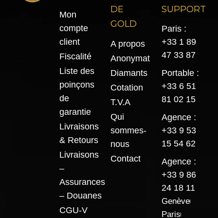
DE
SUPPORT
Mon
GOLD
compte
Paris :
client
+33 1 89
A propos
47 33 87
Fiscalité
Anonymat
Liste des
Diamants
Portable :
poinçons
+33 6 51
Cotation
de
81 02 15
T.V.A
garantie
Qui
Agence :
Livraisons
sommes-
+33 9 53
& Retours
15 54 62
nous
Livraisons
Contact
Agence :
–
+33 9 86
Assurances
24 18 11
– Douanes
Genève
CGU-V
Paris