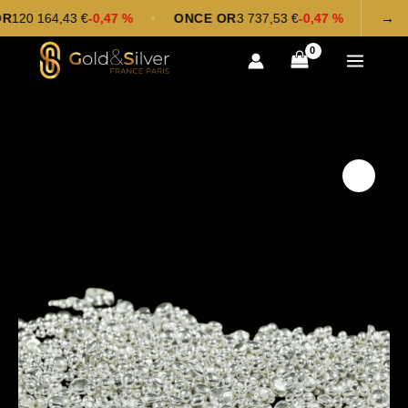
Aller
→
0 164,43 €
-0,47 %
•
ONCE OR
3 737,53 €
-0,47 %
•
ARGEN
au
contenu
quantité
de
Grenaille
1Once
d'Argent
92,5%