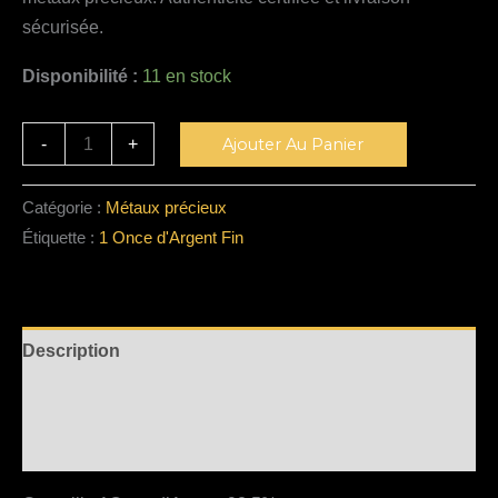
sécurisée.
Disponibilité :
11 en stock
Alternative:
-
+
Ajouter Au Panier
Catégorie :
Métaux précieux
Étiquette :
1 Once d'Argent Fin
Description
Informations complémentaires
Avis (0)