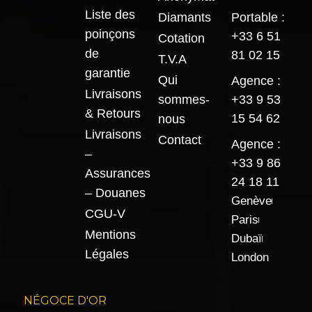
Liste des
Diamants
Portable :
poinçons
+33 6 51
Cotation
de
81 02 15
T.V.A
garantie
Qui
Agence :
Livraisons
sommes-
+33 9 53
& Retours
15 54 62
nous
Livraisons
Contact
Agence :
–
+33 9 86
Assurances
24 18 11
– Douanes
Genève
CGU-V
Paris
Mentions
Dubaï
Légales
London
NÉGOCE D'OR