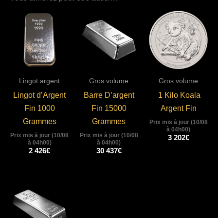
Lingot argent
Gros volume
Gros volume
Lingot d’Argent
Barre D’argent
1 Kilo Koala
Fin 1000
Fin 15000
Argent Fin
Grammes
Grammes
Prix mis à jour (10/08
à 04h00)
Prix mis à jour (10/08
Prix mis à jour (10/08
3 202
€
à 04h00)
à 04h00)
2 426
€
30 437
€