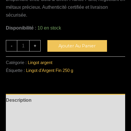
métaux précieux. Authenticité certifiée et livraison
sécurisée.
Disponibilité :
10 en stock
Alternative:
-
+
Ajouter Au Panier
Catégorie :
Lingot argent
Étiquette :
Lingot d'Argent Fin 250 g
Description
Informations complémentaires
Avis (0)