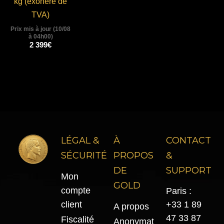
kg (exonéré de
TVA)
Prix mis à jour (10/08
à 04h00)
2 399
€
LÉGAL &
À
CONTACT
SÉCURITÉ
PROPOS
&
DE
SUPPORT
Mon
GOLD
compte
Paris :
client
+33 1 89
A propos
47 33 87
Fiscalité
Anonymat