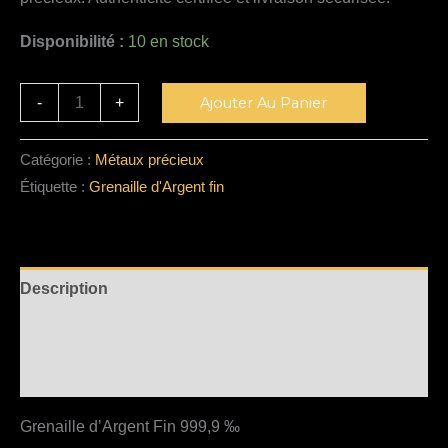
Disponibilité :
10 en stock
Alternative:
-
+
Ajouter Au Panier
Catégorie :
Métaux précieux
Étiquette :
Grenaille d'Argent fin
Description
Informations complémentaires
Avis (0)
Grenaille d’Argent Fin 999,9 ‰