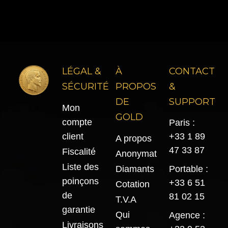
LÉGAL &
À
CONTACT
SÉCURITÉ
PROPOS
&
DE
SUPPORT
Mon
GOLD
compte
Paris :
client
+33 1 89
A propos
47 33 87
Fiscalité
Anonymat
Liste des
Diamants
Portable :
poinçons
+33 6 51
Cotation
de
81 02 15
T.V.A
garantie
Qui
Agence :
Livraisons