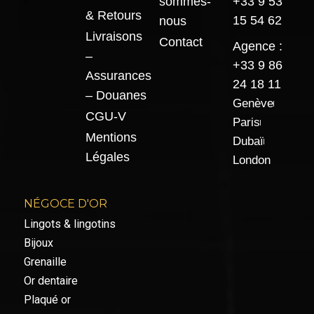
sommes-
+33 9 53
& Retours
15 54 62
nous
Livraisons
Contact
Agence :
–
+33 9 86
Assurances
24 18 11
– Douanes
Genève
CGU-V
Paris
Mentions
Dubaï
Légales
London
NÉGOCE D'OR
Lingots & lingotins
Bijoux
Grenaille
Or dentaire
Plaqué or