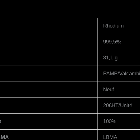
Rhodium
999,5‰
31,1 g
PAMP/Valcamb
Neuf
20€HT/Unité
t
100%
BMA
LBMA