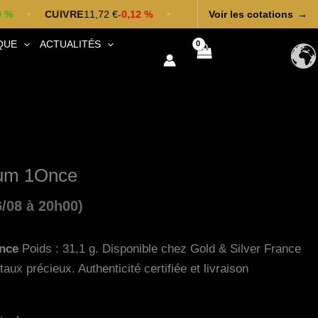
CUIVRE
11,72 €
-0,12 %
•
Voir les cotations
→
•
Cours mis à jour 06/08 à 22h00
QUE
ACTUALITÉS
ium 1Once
6/08 à 20h00)
nce
Poids : 31,1 g. Disponible chez Gold & Silver France
aux précieux. Authenticité certifiée et livraison