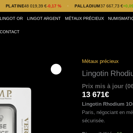
TINE
48 019,39 €
-0,17 %
•
PALLADIUM
37 667,73 €
+0,09 %
•
LINGOT OR
LINGOT ARGENT
MÉTAUX PRÉCIEUX
NUMISMATI
CONTACT
Métaux précieux
quantité
de
Lingotin Rhod
Lingotin
Prix mis à jour (0
Rhodium
13 671
€
1Once
Lingotin Rhodium 1O
Paris, négociant en mét
sécurisée.