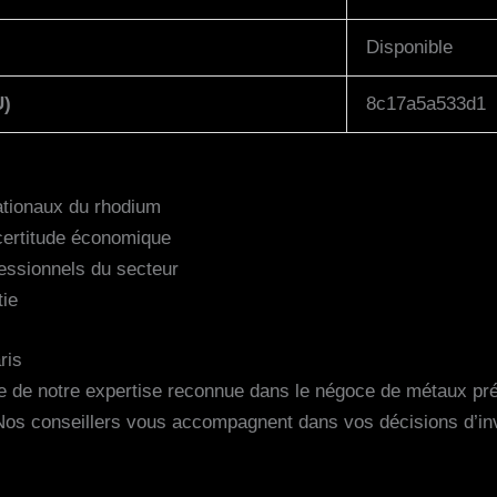
Disponible
U)
8c17a5a533d1
nationaux du rhodium
ncertitude économique
fessionnels du secteur
tie
ris
e de notre expertise reconnue dans le négoce de métaux préci
e. Nos conseillers vous accompagnent dans vos décisions d’i