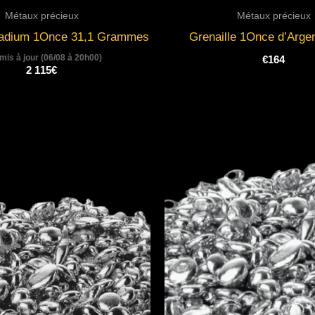
Métaux précieux
Métaux précieux
lladium 1Once 31,1 Grammes
Grenaille 1Once d’Arge
 mis à jour (06/08 à 20h00)
€
164
2 115
€