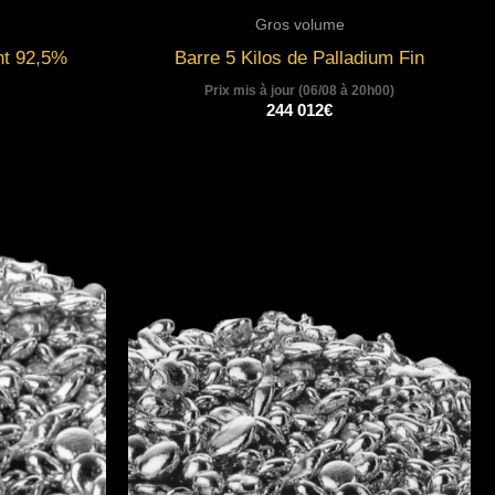
Gros volume
nt 92,5%
Barre 5 Kilos de Palladium Fin
Prix mis à jour (06/08 à 20h00)
244 012
€