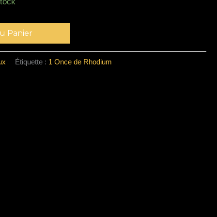
stock
Alternative:
u Panier
ux
Étiquette :
1 Once de Rhodium