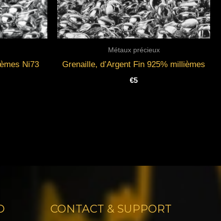
Métaux précieux
lièmes Ni73
Grenaille, d’Argent Fin 925% millièmes
€
5
D
CONTACT & SUPPORT